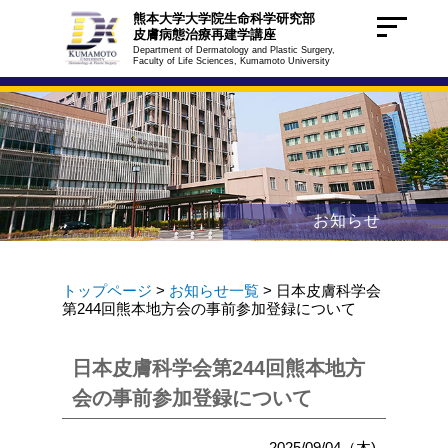
熊本大学大学院生命科学研究部
皮膚病態治療再建学講座
Department of Dermatology and Plastic Surgery,
Faculty of Life Sciences, Kumamoto University
お知らせ
トップページ
>
お知らせ一覧
> 日本皮膚科学会
第244回熊本地方会の事前参加登録について
日本皮膚科学会第244回熊本地方
会の事前参加登録について
2025/09/04（木)